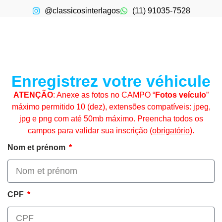
@classicosinterlagos
(11) 91035-7528
Enregistrez votre véhicule
ATENÇÃO
: Anexe as fotos no CAMPO “
Fotos veículo
”
máximo permitido 10 (dez), extensões compatíveis: jpeg,
jpg e png com até 50mb máximo. Preencha todos os
campos para validar sua inscrição (
obrigatório
).
Nom et prénom
CPF