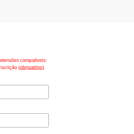
extensões compatíveis:
scrição (
obrigatório
).